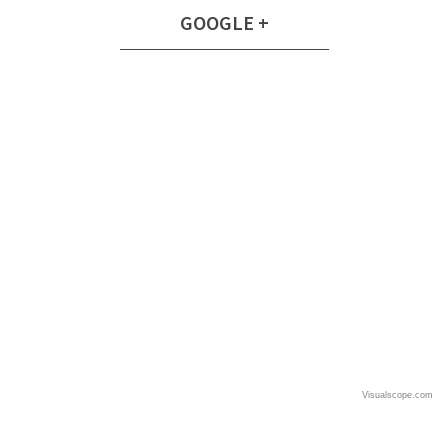
GOOGLE
+
Visualscope.com