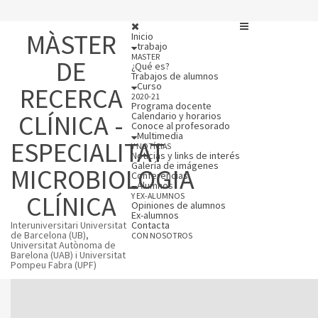
MÀSTER
Inicio
trabajo
MASTER
DE
¿Qué es?
Trabajos de alumnos
Curso
RECERCA
2020-21
Programa docente
CLÍNICA -
Calendario y horarios
Conoce al profesorado
Multimedia
ESPECIALITAT
Y NOTÍCIAS
Notícias y links de interés
Galería de imágenes
MICROBIOLOGIA
Conferencias
Alumnos
CLÍNICA
Y EX-ALUMNOS
Opiniones de alumnos
Ex-alumnos
Interuniversitari Universitat
Contacta
de Barcelona (UB),
CON NOSOTROS
Universitat Autònoma de
Barelona (UAB) i Universitat
Pompeu Fabra (UPF)